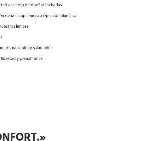
tad a la hora de diseñar fachadas
ión de una capa microscópica de aluminio.
uestros límites
uz
lugares naturales y saludables
n libertad y plenamente
ONFORT.»