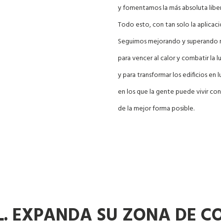
y fomentamos la más absoluta liber
Todo esto, con tan solo la aplicac
Seguimos mejorando y superando n
para vencer al calor y combatir la l
y para transformar los edificios en 
en los que la gente puede vivir co
de la mejor forma posible.
. EXPANDA SU ZONA DE C