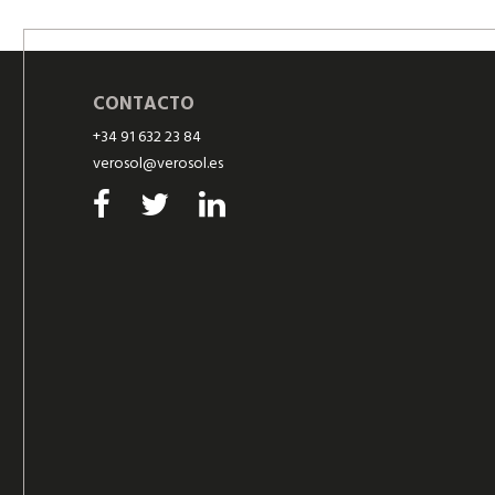
CONTACTO
+34 91 632 23 84
verosol@verosol.es