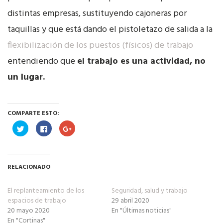
distintas empresas, sustituyendo cajoneras por
taquillas y que está dando el pistoletazo de salida a la
flexibilización de los puestos (físicos) de trabajo
entendiendo que
el trabajo es una actividad, no
un lugar.
COMPARTE ESTO:
Haz
Haz
Haz
clic
clic
clic
para
para
para
compartir
compartir
compartir
en
en
en
Twitter
Facebook
Google+
(Se
(Se
(Se
RELACIONADO
abre
abre
abre
en
en
en
una
una
una
ventana
ventana
ventana
El replanteamiento de los
Seguridad, salud y trabajo
nueva)
nueva)
nueva)
espacios de trabajo
29 abril 2020
20 mayo 2020
En "Últimas noticias"
En "Cortinas"