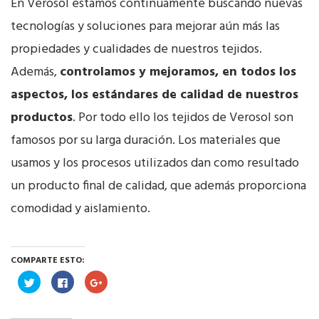
En Verosol estamos continuamente buscando nuevas
tecnologías y soluciones para mejorar aún más las
propiedades y cualidades de nuestros tejidos.
Además,
controlamos y mejoramos, en todos los
aspectos, los estándares de calidad de nuestros
productos
. Por todo ello los tejidos de Verosol son
famosos por su larga duración. Los materiales que
usamos y los procesos utilizados dan como resultado
un producto final de calidad, que además proporciona
comodidad y aislamiento.
COMPARTE ESTO:
Haz
Haz
Haz
clic
clic
clic
para
para
para
compartir
compartir
compartir
en
en
en