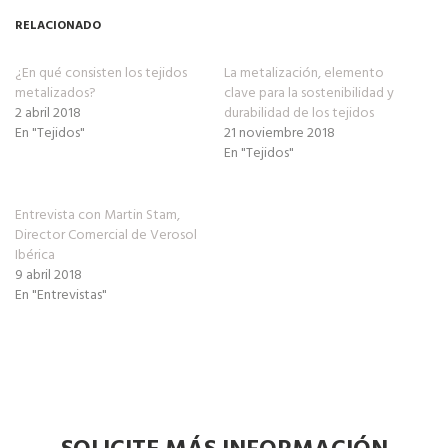
Twitter
Facebook
Google+
(Se
(Se
(Se
RELACIONADO
abre
abre
abre
en
en
en
una
una
una
ventana
ventana
ventana
¿En qué consisten los tejidos
La metalización, elemento
nueva)
nueva)
nueva)
metalizados?
clave para la sostenibilidad y
2 abril 2018
durabilidad de los tejidos
En "Tejidos"
21 noviembre 2018
En "Tejidos"
Entrevista con Martin Stam,
Director Comercial de Verosol
Ibérica
9 abril 2018
En "Entrevistas"